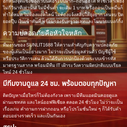
อีกหนึ่งจุดแข็งของเว็บนี้คือระบบฝาก–ถอนออโต้ ที่ใช้เวลาเพียง
ไม่กี่วินาทีเท่านั้น! ไม่มีขั้นต่ำ จะเติม 1 บาท หรือถอนเป็นหมื่นก็
ทำได้หมด ไม่ต้องแอดไลน์ ไม่ต้องแจ้งสลิปให้ยุ่งยาก เล่นจบ ปิด
ยอดปุ๊บ เงินเข้าทันที พร้อมรองรับทรูวอเลทและโมบายแบงก์กิ้ง
ความปลอดภัยคือหัวใจหลัก
ทีมงานของ SUNLIT1688 ให้ความสำคัญกับความปลอดภัย
ของผู้เล่นเป็นอย่างมาก ไม่ว่าจะเป็นข้อมูลส่วนตัว บัญชีผู้ใช้
หรือประวัติการเล่น ล้วนได้รับการปกป้องด้วยระบบเข้ารหัส
มาตรฐานสากล พร้อมมีทีม IT เฝ้าระวังความผิดปกติแบบเรียล
ไทม์ 24 ชั่วโมง
มีทีมงานดูแล 24 ชม. พร้อมตอบทุกปัญหา
ติดปัญหาเมื่อไหร่ก็ไม่ต้องกังวล เพราะมีทีมแอดมินคอยดูแล
ผ่านแชทสด และไลน์ออฟฟิเชียล ตลอด 24 ชั่วโมง ไม่ว่าจะเป็น
เรื่องเกม คำถามการฝากถอน หรือโปรโมชั่นใหม่ ๆ ก็ได้รับคำ
ตอบอย่างรวดเร็ว และเป็นกันเอง