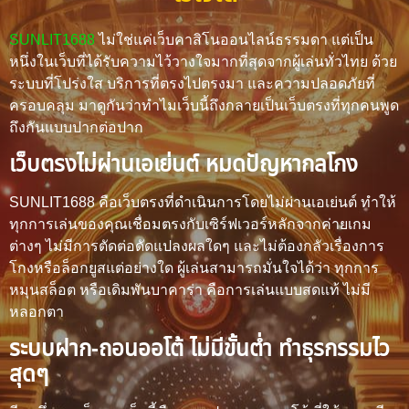
SUNLIT1688
ไม่ใช่แค่เว็บคาสิโนออนไลน์ธรรมดา แต่เป็น
หนึ่งในเว็บที่ได้รับความไว้วางใจมากที่สุดจากผู้เล่นทั่วไทย ด้วย
ระบบที่โปร่งใส บริการที่ตรงไปตรงมา และความปลอดภัยที่
ครอบคลุม มาดูกันว่าทำไมเว็บนี้ถึงกลายเป็นเว็บตรงที่ทุกคนพูด
ถึงกันแบบปากต่อปาก
เว็บตรงไม่ผ่านเอเย่นต์ หมดปัญหากลโกง
SUNLIT1688 คือเว็บตรงที่ดำเนินการโดยไม่ผ่านเอเย่นต์ ทำให้
ทุกการเล่นของคุณเชื่อมตรงกับเซิร์ฟเวอร์หลักจากค่ายเกม
ต่างๆ ไม่มีการตัดต่อดัดแปลงผลใดๆ และไม่ต้องกลัวเรื่องการ
โกงหรือล็อกยูสแต่อย่างใด ผู้เล่นสามารถมั่นใจได้ว่า ทุกการ
หมุนสล็อต หรือเดิมพันบาคาร่า คือการเล่นแบบสดแท้ ไม่มี
หลอกตา
ระบบฝาก-ถอนออโต้ ไม่มีขั้นต่ำ ทำธุรกรรมไว
สุดๆ