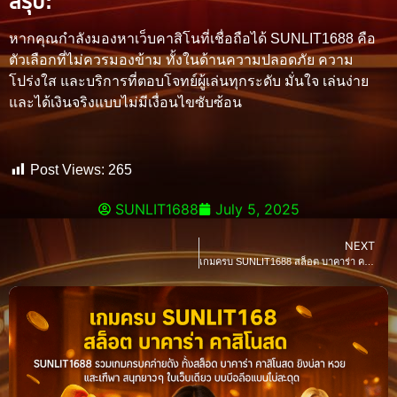
สรุป
:
หากคุณกำลังมองหาเว็บคาสิโนที่เชื่อถือได้ SUNLIT1688 คือ
ตัวเลือกที่ไม่ควรมองข้าม ทั้งในด้านความปลอดภัย ความ
โปร่งใส และบริการที่ตอบโจทย์ผู้เล่นทุกระดับ มั่นใจ เล่นง่าย
และได้เงินจริงแบบไม่มีเงื่อนไขซับซ้อน
Post Views:
265
SUNLIT1688
July 5, 2025
NEXT
เกมครบ SUNLIT1688 สล็อต บาคาร่า คาสิโนสด