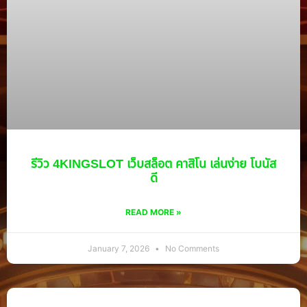
รีวิว 4KINGSLOT เว็บสล็อต คาสิโน เล่นง่าย โบนัส
ดี
READ MORE »
January 7, 2026
No Comments