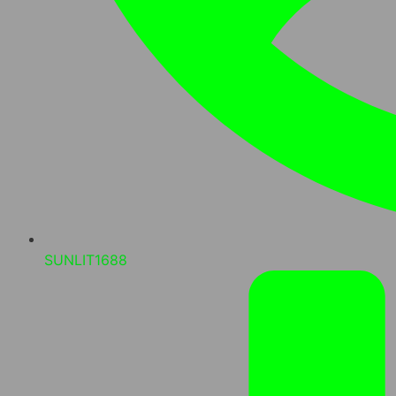
SUNLIT1688