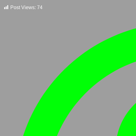
Post Views:
74