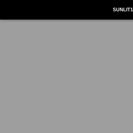
SUNLIT1