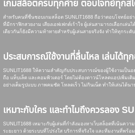
เกมสล็อตครบทุกค่าย ตอบโจทย์ทุกสไ
สำหรับคนที่ชื่นชอบเกมสล็อต SUNLIT1688 ถือว่าตอบโจทย์อย่
ที่มีกราฟิกสวยงาม เสียงเอฟเฟกต์เร้าใจ ผู้เล่นสามารถเลือกเล่นไ
เดียวกันก็ยังมีความท้าทายสำหรับผู้เล่นสายจริงจัง ทำให้ทุกระด
ประสบการณ์ใช้งานที่ลื่นไหล เล่นได้ทุ
SUNLIT1688 ให้ความสำคัญกับประสบการณ์ของผู้ใช้งานเป็นอย่า
ถือ แท็บเล็ต และคอมพิวเตอร์ โดยไม่ต้องดาวน์โหลดแอปเพิ่มเติมไ
อย่างเต็มรูปแบบ ภาพคมชัด โหลดเร็ว ไม่กินเน็ต ทำให้เล่นได้น
เหมาะกับใคร และทำไมถึงควรลอง 
SUNLIT1688 เหมาะกับผู้เล่นที่กำลังมองหาเว็บสล็อตที่เน้นความ
ระยะยาว ด้วยระบบที่โปร่งใส บริการที่จริงใจ และทีมงานที่พร้อมดูแ