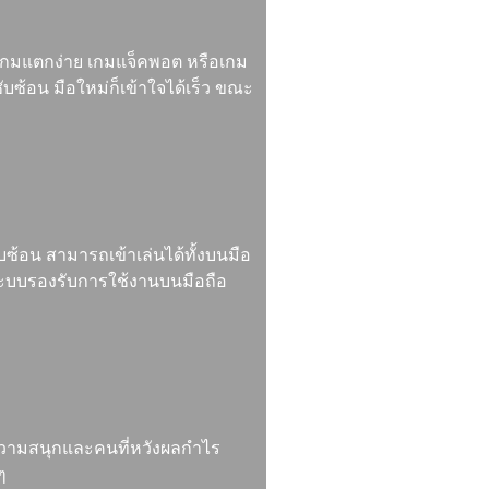
เกมแตกง่าย เกมแจ็คพอต หรือเกม
ับซ้อน มือใหม่ก็เข้าใจได้เร็ว ขณะ
้อน สามารถเข้าเล่นได้ทั้งบนมือ
ี ระบบรองรับการใช้งานบนมือถือ
่อความสนุกและคนที่หวังผลกำไร
ๆ