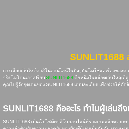
SUNLIT1688 สล็
การเลือกเว็บไซต์คาสิโนออนไลน์ในปัจจุบัน ไม่ใช่แค่เรื่องของคว
จริง ไม่โดนเอาเปรียบ
SUNLIT1688
คือหนึ่งในสล็อตเว็บใหญ่ที่ถ
คุณไปรู้จักจุดเด่นของ SUNLIT1688 แบบละเอียด เพื่อช่วยให้ตัดสิ
SUNLIT1688 คืออะไร ทำไมผู้เล่นถึงเ
SUNLIT1688 เป็นเว็บไซต์คาสิโนออนไลน์ที่รวมเกมสล็อตจากค่ายดั
ความสำคัญกับความปลอดภัยของบัญชีผู้เล่นเป็นอันดับแรก ระบบถ